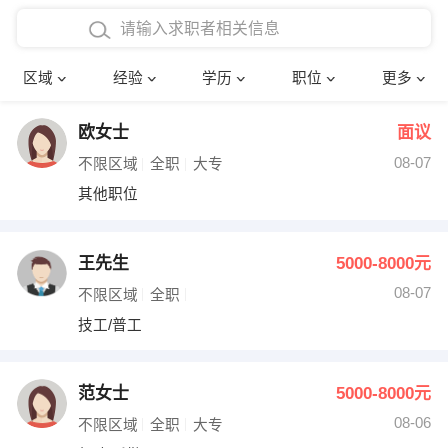
在校学生工作经验
本科
行政后勤
建筑装潢
确定
区域
经验
学历
职位
更多
三年以上工作经验
硕士
销售岗位
教师
欧女士
面议
四年以上工作经验
博士
文员
护士
08-07
不限区域
全职
大专
五年以上工作经验
财务会计
传单派发
其他职位
十年以上工作经验
超市零售
促销导购
王先生
5000-8000元
网络IT
保健按摩
08-07
不限区域
全职
技工/普工
快递员
前台接待
收银员
技术员/工程师
范女士
5000-8000元
08-06
水电/机修
部门经理
不限区域
全职
大专