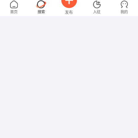
张女士
4000-5000元
08-01
不限区域
全职
大专
首页
搜索
入驻
我的
发布
财务/会计
温女士
4000-5000元
08-01
不限区域
全职
大专
招聘信息
求职简历
文员
林女士
面议
08-01
不限区域
全职
高中
文员
谭先生
3000-4000元
08-01
不限区域
全职